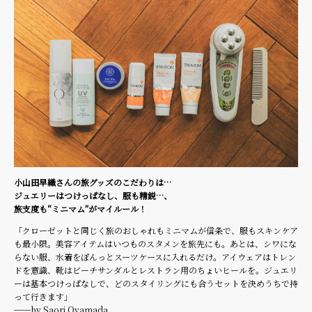
小山田早織さんの旅グッズのこだわりは…
ジュエリーはつけっぱなし、服も精鋭…、
旅支度も“ミニマム”がマイルール！
「クローゼットと同じく旅のおしゃれもミニマムが信条で、服もスキンケア
も最小限。美容アイテムはいつものスタメンを旅先にも。あとは、シワにな
らない服、水着をぽんっとスーツケースに入れるだけ。アイウェアはトレン
ドを意識、靴はビーチサンダルとレストラン用のちょいヒールを。ジュエリ
ーは基本つけっぱなしで、どのスタイリングにも合うセットを決めうちで持
って行きます」
──by Saori Oyamada