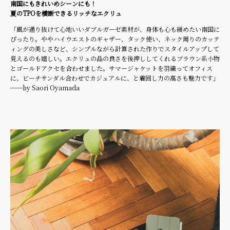
南国にもきれいめシーンにも！
夏のTPOを横断できるリッチなエクリュ
「風が通り抜けて心地いいダブルガーゼ素材が、身体も心も緩めたい南国に
ぴったり。ややハイウエストのギャザー、タック使い、ネック周りのカッテ
ィングの美しさなど、シンプルながら計算された作りでスタイルアップして
見えるのも嬉しい。エクリュの品の良さを後押ししてくれるブラウン系小物
とゴールドアクセを合わせました。サマージャケットを羽織ってオフィス
に、ビーチサンダル合わせでカジュアルに、と着回し力の高さも魅力です」
──by Saori Oyamada