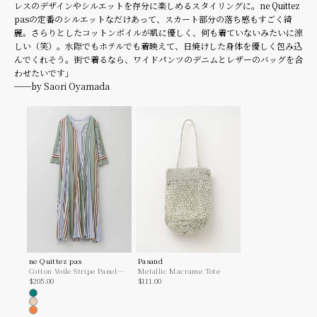
レスのデザインやシルエットを存分に楽しめるスタイリングに。ne Quittez
pasの定番のシルエットなだけあって、スカート部分の落ち感もすごく綺
麗。さらりとしたコットンボイルが肌に優しく、何も着ていないみたいに涼
しい（笑）。水際でもホテルでも着映えて、日焼けした身体を優しく包み込
んでくれそう。街で着るなら、ワイドパンツのデニムとレザーのバッグを合
わせたいです」
──by Saori Oyamada
ne Quittez pas
Pasand
Cotton Voile Stripe Panel
Metallic Macrame Tote
Sale price
Sale price
Dress
$205.00
$111.00
Green
Beige
Orange