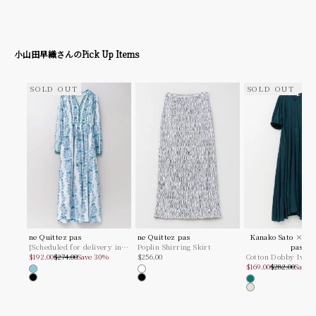
小山田早織さんのPick Up Items
SOLD OUT
SOLD OUT
ne Quittez pas
ne Quittez pas
Kanako Sato × ne
[Scheduled for delivery in
Poplin Shirring Skirt
pas
Sale price
Regular price
Sale price
mid-April] Cotton Jacquard
$192.00
$274.00
Save 30%
$256.00
Cotton Dobby Ivy F
Sale price
Regular price
Annabelle Print Shirring
Embroidery Dress
$169.00
$282.00
Save 
Turquoise
White
Dress
Black
Black
Green
Ecru