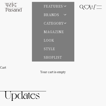
Skip to content
Pasand by ne Quittez pas | パサンドバイヌキテパ
FEATURES
0
Open search
Open cart
Open
BRANDS
CATEGORY
MAGAZINE
LOOK
STYLE
SHOPLIST
Cart
Your cart is empty