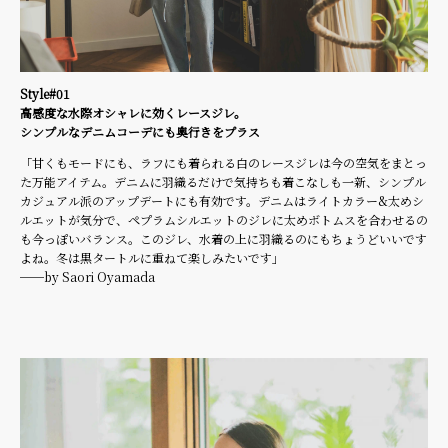
Style#01
高感度な水際オシャレに効くレースジレ。
シンプルなデニムコーデにも奥行きをプラス
「甘くもモードにも、ラフにも着られる白のレースジレは今の空気をまとっ
た万能アイテム。デニムに羽織るだけで気持ちも着こなしも一新、シンプル
カジュアル派のアップデートにも有効です。デニムはライトカラー&太めシ
ルエットが気分で、ペプラムシルエットのジレに太めボトムスを合わせるの
も今っぽいバランス。このジレ、水着の上に羽織るのにもちょうどいいです
よね。冬は黒タートルに重ねて楽しみたいです」
──by Saori Oyamada