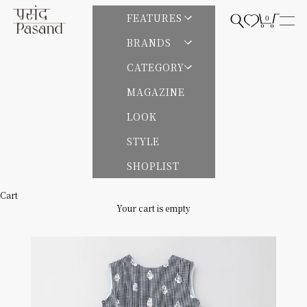
Skip to content
Pasand by ne Quittez pas | パサンドバイヌキテパ
FEATURES
0
Open search
Open cart
Open
BRANDS
CATEGORY
MAGAZINE
LOOK
STYLE
SHOPLIST
Cart
Your cart is empty