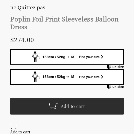
ne Quittez pas
Poplin Foil Print Sleeveless Balloon
Dress
Sale price
$274.00
158cm / 52kg
M
Find your size
158cm / 52kg
M
Find your size
Add to cart
Add to cart