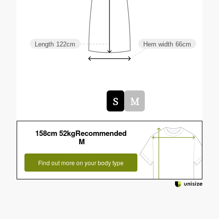
Length
122cm
Hem width
66cm
S
M
158cm 52kgRecommended
M
Find out more on your body type