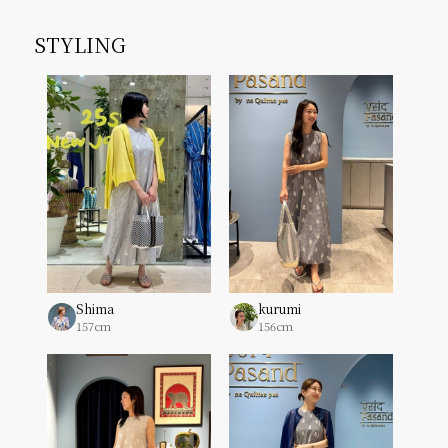
STYLING
Shima
kurumi
157cm
156cm