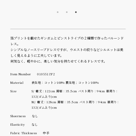
箔プリントを載せたギンガムとピンストライプの２種類で作ったバルーンド
レス。
シンプルなノースリーブドレスですが、ウエストの絞りなどシルエットは美
しく見えるように工夫しています。
何気なく、軽やかに、楽しい気分を持たせてくれるドレスです。
Item Number
010551ZF2
Material
表生地：コットン100% 裏生地；コットン100%
Size
S/ 着丈：122cm 肩幅：35.5cm バスト周り：94cm 裾周り：
132(ゴム上り)cm
M/ 着丈：128cm 肩幅：35.5cm バスト周り：94cm 裾周り：
132(ゴム上り)cm
Sheerness
なし
Elasticity
なし
Fabric Thickness
中手