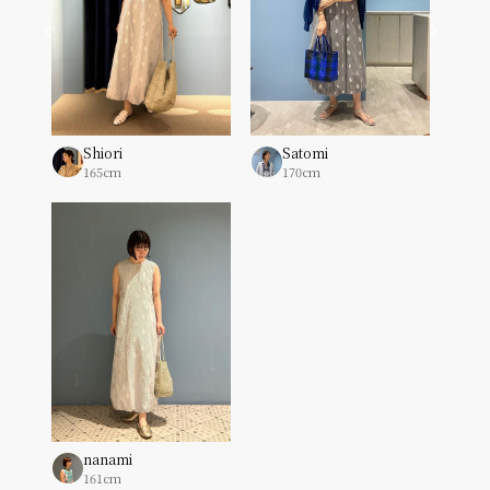
Shiori
Satomi
165cm
170cm
nanami
161cm