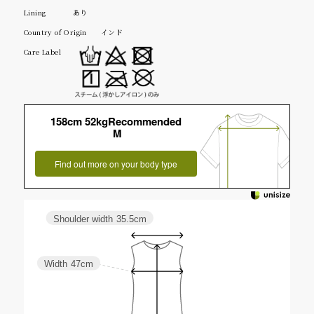
Lining
あり
Country of Origin
インド
Care Label
158cm 52kgRecommended
M
Find out more on your body type
Shoulder width
35.5cm
Width
47cm