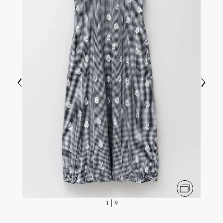
Previous
Next
Zoom pictur
1
|
9