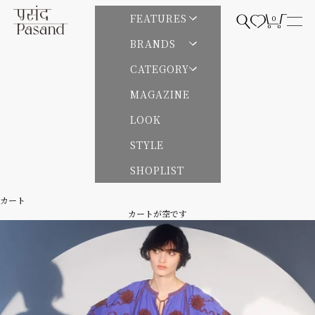
コンテンツへスキップ
Pasand by ne Quittez pas | パサンドバイヌキテパ
FEATURES
0
検索を開く
カートを開
メニ
BRANDS
CATEGORY
MAGAZINE
LOOK
STYLE
SHOPLIST
カート
カートが空です