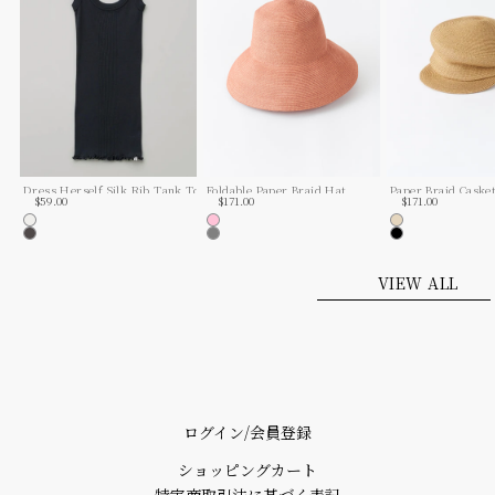
Dress Herself Silk Rib Tank Top Pasand Exclusive
Foldable Paper Braid Hat
Paper Braid Caske
セール価格
セール価格
セール価格
$59.00
$171.00
$171.00
Off White
Pink
Natural
Charcoal
Grey
Black
VIEW ALL
ログイン/会員登録
ショッピングカート
特定商取引法に基づく表記