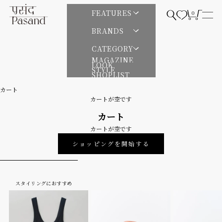
コンテンツへスキップ
Pasand by ne Quittez pas | パサンドバイヌキテパ
FEATURES
0
検索を開く
カートを開
メニ
BRANDS
CATEGORY
MAGAZINE
LOOK
STYLE
SHOPLIST
カート
カートが空です
カート
カートが空です
ショッピングを開始する
スタイリングにおすすめ